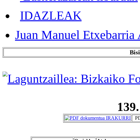
IDAZLEAK
Juan Manuel Etxebarria 
Bis
139.
PD