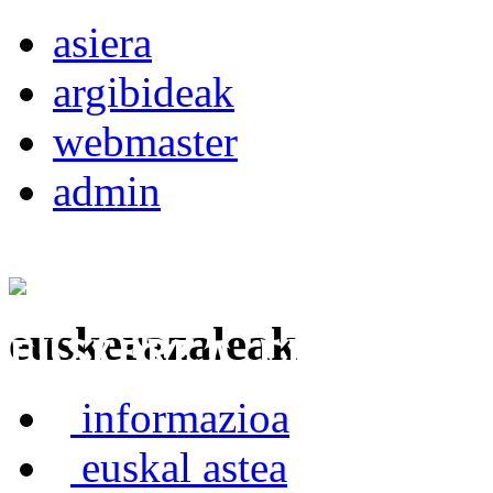
asiera
argibideak
webmaster
admin
euskerazaleak
Euskerea Erabilte
informazioa
euskal astea