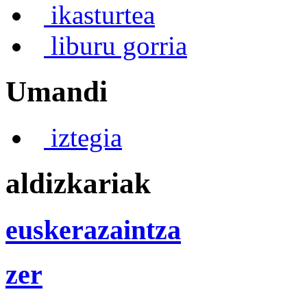
ikasturtea
liburu gorria
Umandi
iztegia
aldizkariak
euskerazaintza
zer