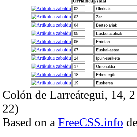
Orrialdea
Atala
Colón de Larreátegui, 14,
22)
Based on a
FreeCSS.info
de