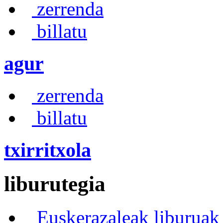
zerrenda
billatu
agur
zerrenda
billatu
txirritxola
liburutegia
Euskerazaleak liburuak