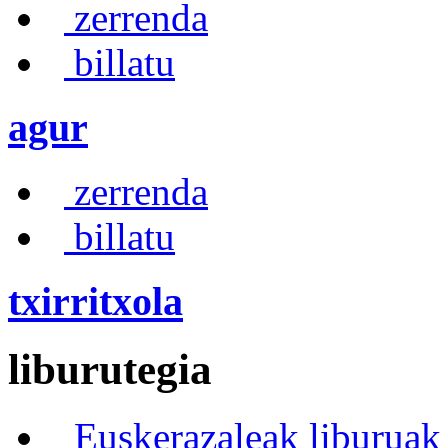
zerrenda
billatu
agur
zerrenda
billatu
txirritxola
liburutegia
Euskerazaleak liburuak