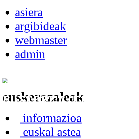
asiera
argibideak
webmaster
admin
euskerazaleak
Euskerea Erabilte
informazioa
euskal astea