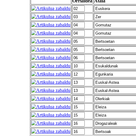
Orrialdea
Atala