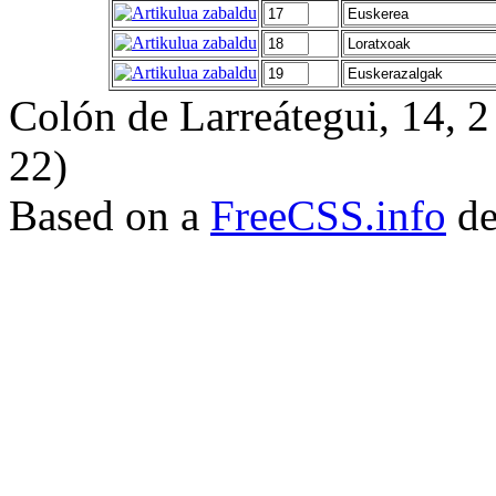
Colón de Larreátegui, 14,
22)
Based on a
FreeCSS.info
de