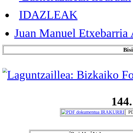
IDAZLEAK
Juan Manuel Etxebarria 
Bis
144.
PD