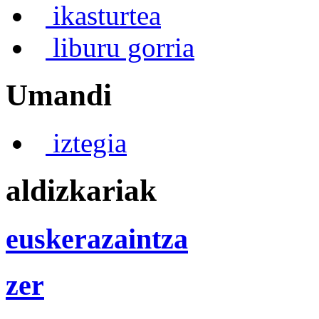
ikasturtea
liburu gorria
Umandi
iztegia
aldizkariak
euskerazaintza
zer