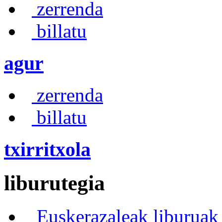
zerrenda
billatu
agur
zerrenda
billatu
txirritxola
liburutegia
Euskerazaleak liburuak