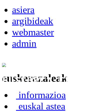
asiera
argibideak
webmaster
admin
euskerazaleak
Euskerea Erabilte
informazioa
euskal astea