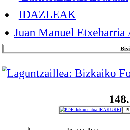
IDAZLEAK
Juan Manuel Etxebarria 
Bis
148.
PD