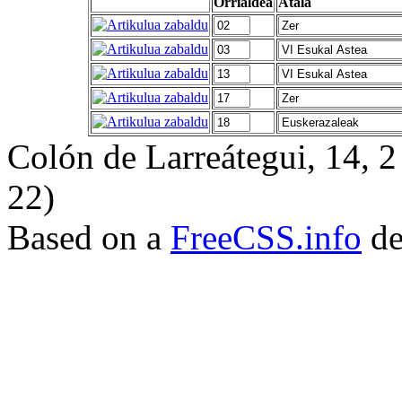
Orrialdea
Atala
Colón de Larreátegui, 14,
22)
Based on a
FreeCSS.info
de