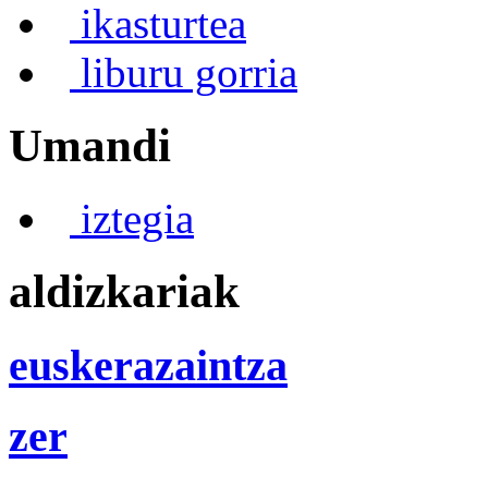
ikasturtea
liburu gorria
Umandi
iztegia
aldizkariak
euskerazaintza
zer