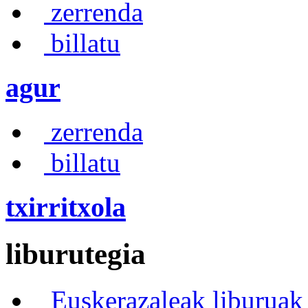
zerrenda
billatu
agur
zerrenda
billatu
txirritxola
liburutegia
Euskerazaleak liburuak