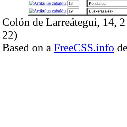
Colón de Larreátegui, 14,
22)
Based on a
FreeCSS.info
de