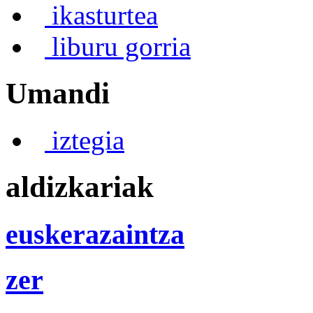
ikasturtea
liburu gorria
Umandi
iztegia
aldizkariak
euskerazaintza
zer