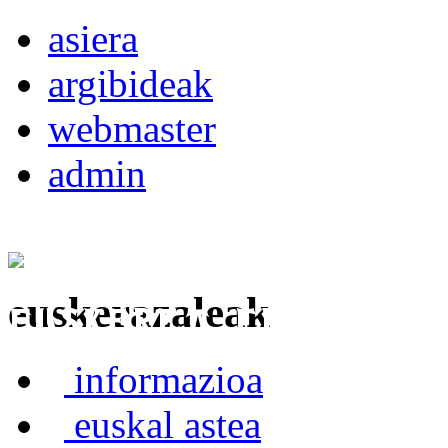
asiera
argibideak
webmaster
admin
euskerazaleak
Euskerea Erabilte
informazioa
euskal astea