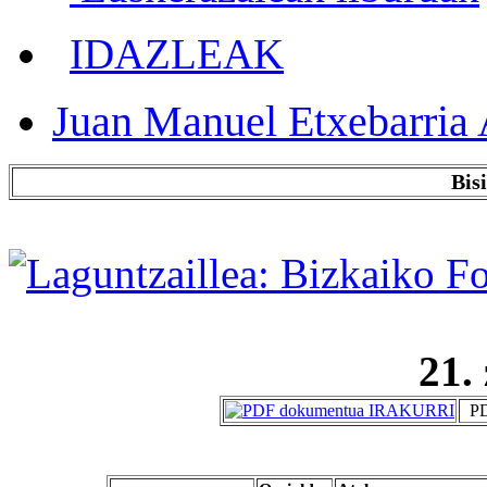
IDAZLEAK
Juan Manuel Etxebarria 
Bis
21.
PD