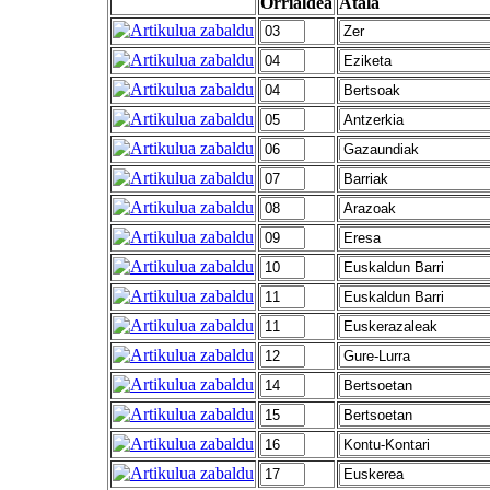
Orrialdea
Atala