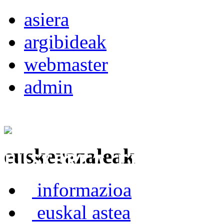
asiera
argibideak
webmaster
admin
euskerazaleak
Euskerea Erabilte
informazioa
euskal astea