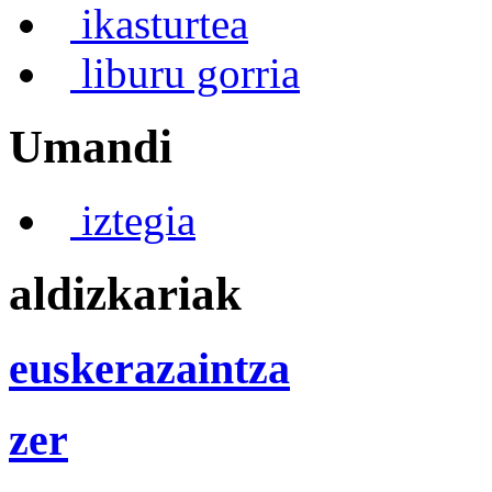
ikasturtea
liburu gorria
Umandi
iztegia
aldizkariak
euskerazaintza
zer