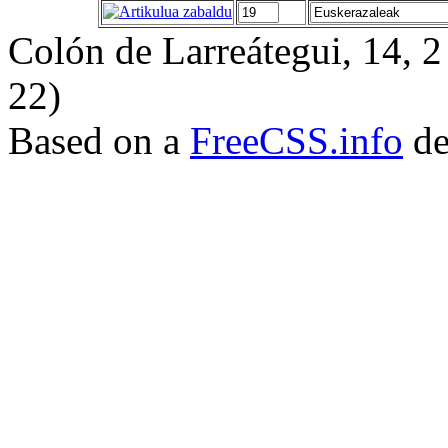
Colón de Larreátegui, 14,
22)
Based on a
FreeCSS.info
de