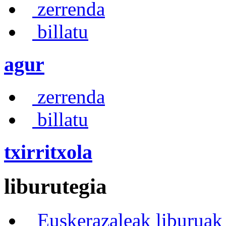
zerrenda
billatu
agur
zerrenda
billatu
txirritxola
liburutegia
Euskerazaleak liburuak