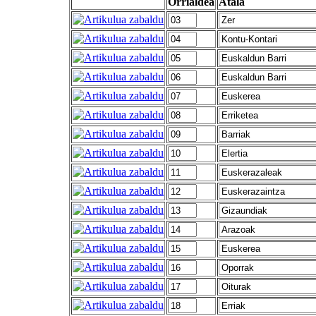
Orrialdea
Atala