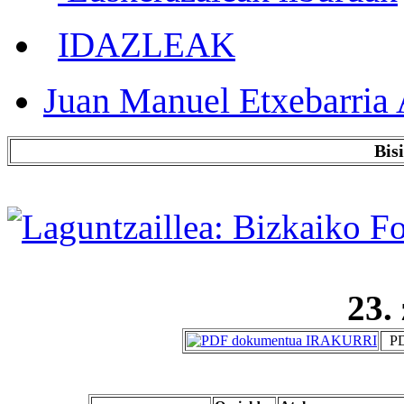
IDAZLEAK
Juan Manuel Etxebarria 
Bis
23.
PD