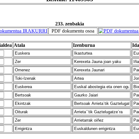
233. zenbakia
PDF dokumentu osoa
ialdea
Atala
Izenburua
Ida