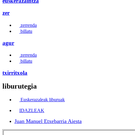
euskerazaintza
zer
zerrenda
billatu
agur
zerrenda
billatu
txirritxola
liburutegia
Euskerazaleak liburuak
IDAZLEAK
Juan Manuel Etxebarria Aiesta