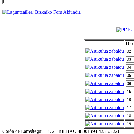
Orr
Colón de Larreátegui, 14, 2 - BILBAO 48001 (94 423 53 22)