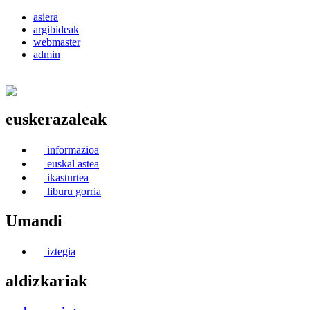
asiera
argibideak
webmaster
admin
euskerazaleak
Euskerea Erabilte Aldeko Alkartasuna
informazioa
euskal astea
ikasturtea
liburu gorria
Umandi
iztegia
aldizkariak