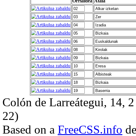
Orrialdea
Atala
Colón de Larreátegui, 14,
22)
Based on a
FreeCSS.info
de