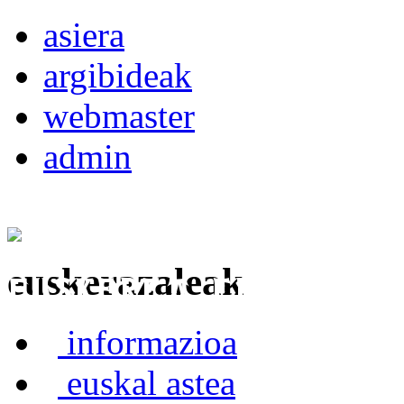
asiera
argibideak
webmaster
admin
euskerazaleak
Euskerea Erabilte
informazioa
euskal astea