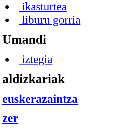
ikasturtea
liburu gorria
Umandi
iztegia
aldizkariak
euskerazaintza
zer