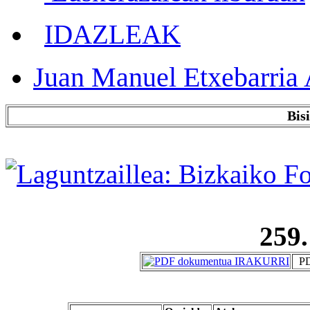
IDAZLEAK
Juan Manuel Etxebarria 
Bis
259.
PD