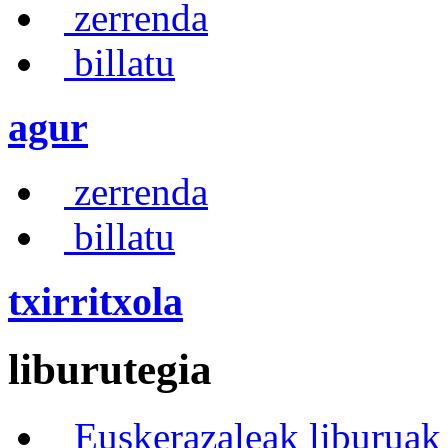
zerrenda
billatu
agur
zerrenda
billatu
txirritxola
liburutegia
Euskerazaleak liburuak