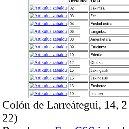
Orrialdea
Atala
Colón de Larreátegui, 14,
22)