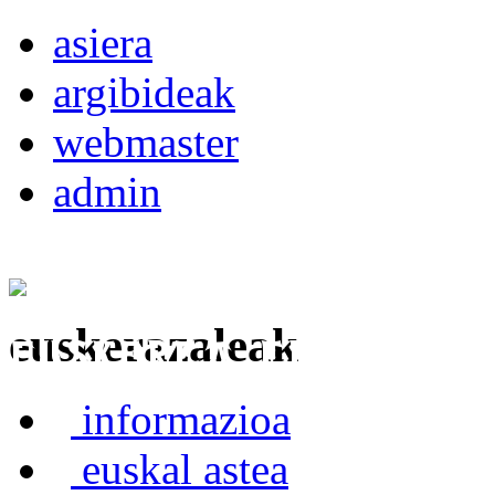
asiera
argibideak
webmaster
admin
euskerazaleak
Euskerea Erabilte
informazioa
euskal astea