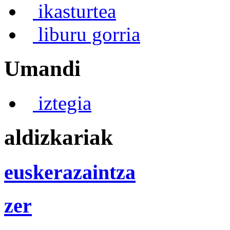
ikasturtea
liburu gorria
Umandi
iztegia
aldizkariak
euskerazaintza
zer