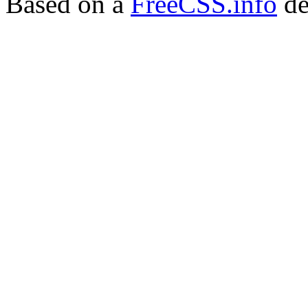
Based on a
FreeCSS.info
de