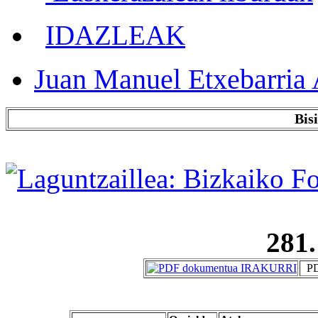
IDAZLEAK
Juan Manuel Etxebarria 
Bis
281.
PD