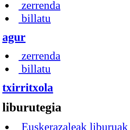
zerrenda
billatu
agur
zerrenda
billatu
txirritxola
liburutegia
Euskerazaleak liburuak