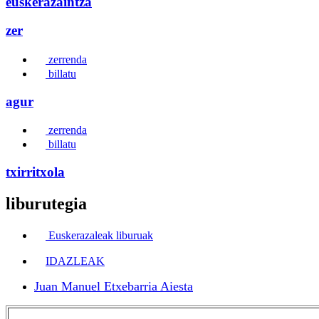
euskerazaintza
zer
zerrenda
billatu
agur
zerrenda
billatu
txirritxola
liburutegia
Euskerazaleak liburuak
IDAZLEAK
Juan Manuel Etxebarria Aiesta