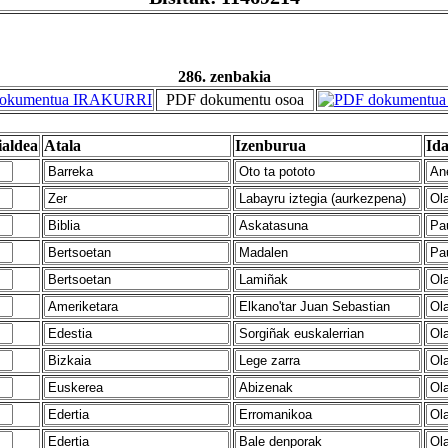
286. zenbakia
PDF dokumentu osoa
ialdea
Atala
Izenburua
Ida