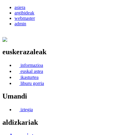
asiera
argibideak
webmaster
admin
euskerazaleak
Euskerea Erabilte Aldeko Alkartasuna
informazioa
euskal astea
ikasturtea
liburu gorria
Umandi
iztegia
aldizkariak