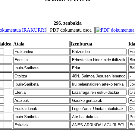
296. zenbakia
PDF dokumentu osoa
ialdea
Atala
Izenburua
Ida