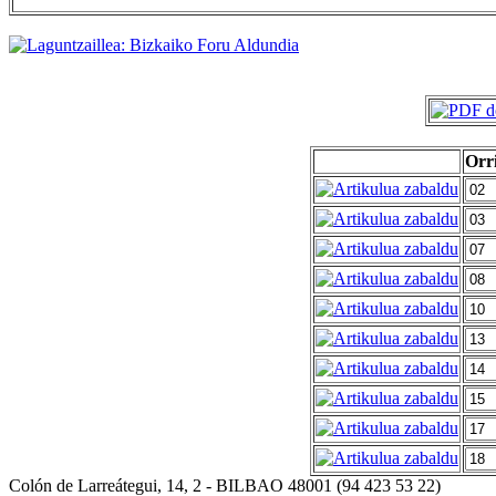
Orr
Colón de Larreátegui, 14, 2 - BILBAO 48001 (94 423 53 22)