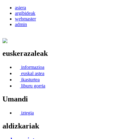
asiera
argibideak
webmaster
admin
euskerazaleak
Euskerea Erabilte Aldeko Alkartasuna
informazioa
euskal astea
ikasturtea
liburu gorria
Umandi
iztegia
aldizkariak