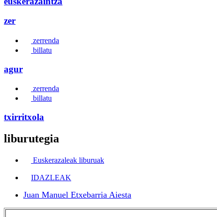
euskerazaintza
zer
zerrenda
billatu
agur
zerrenda
billatu
txirritxola
liburutegia
Euskerazaleak liburuak
IDAZLEAK
Juan Manuel Etxebarria Aiesta