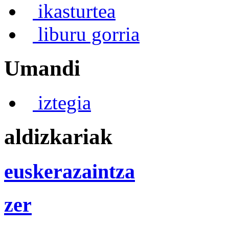
ikasturtea
liburu gorria
Umandi
iztegia
aldizkariak
euskerazaintza
zer