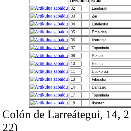
Orrialdea
Atala
Colón de Larreátegui, 14,
22)