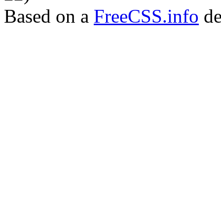
Based on a
FreeCSS.info
de