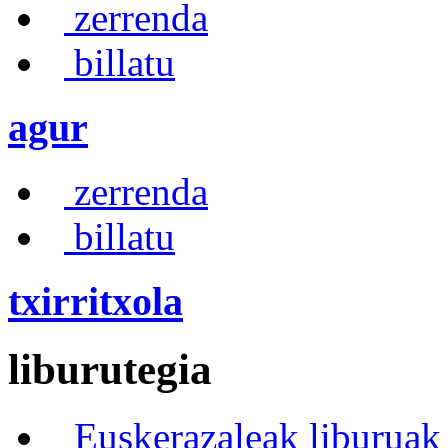
zerrenda
billatu
agur
zerrenda
billatu
txirritxola
liburutegia
Euskerazaleak liburuak