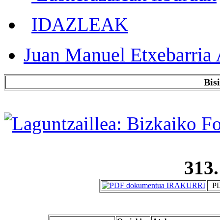
IDAZLEAK
Juan Manuel Etxebarria 
Bis
313.
PD