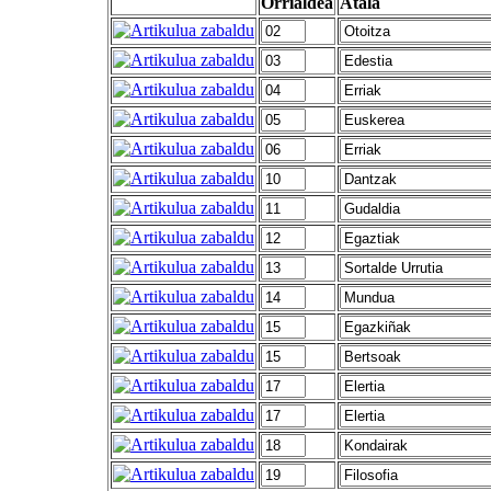
Orrialdea
Atala