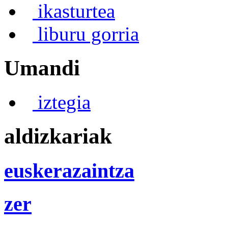
ikasturtea
liburu gorria
Umandi
iztegia
aldizkariak
euskerazaintza
zer