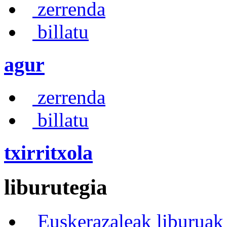
zerrenda
billatu
agur
zerrenda
billatu
txirritxola
liburutegia
Euskerazaleak liburuak