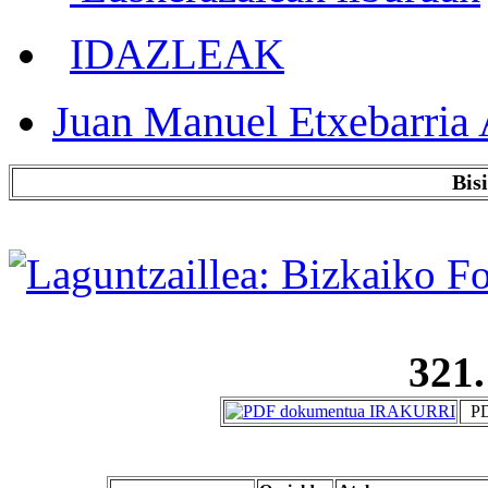
IDAZLEAK
Juan Manuel Etxebarria 
Bis
321.
PD