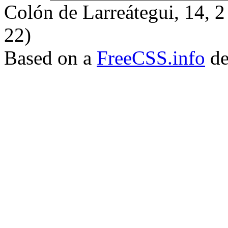
Colón de Larreátegui, 14,
22)
Based on a
FreeCSS.info
de