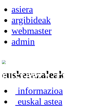
asiera
argibideak
webmaster
admin
euskerazaleak
Euskerea Erabilte
informazioa
euskal astea