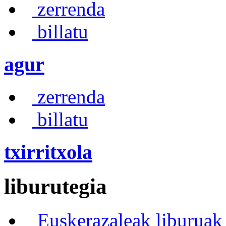
zerrenda
billatu
agur
zerrenda
billatu
txirritxola
liburutegia
Euskerazaleak liburuak