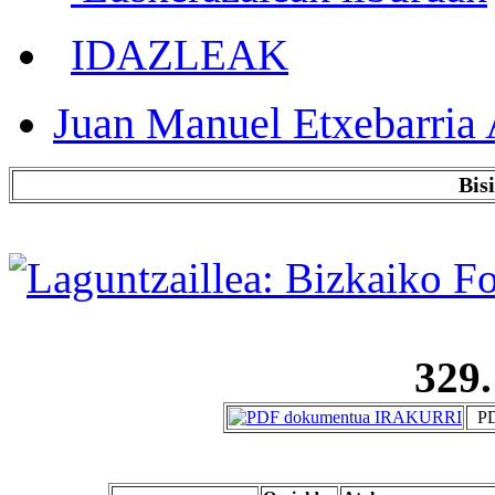
IDAZLEAK
Juan Manuel Etxebarria 
Bis
329.
PD