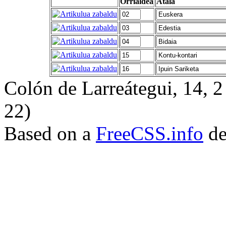
Orrialdea
Atala
Colón de Larreátegui, 14,
22)
Based on a
FreeCSS.info
de