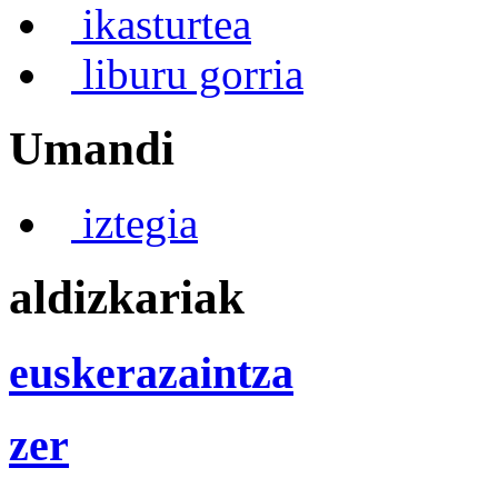
ikasturtea
liburu gorria
Umandi
iztegia
aldizkariak
euskerazaintza
zer