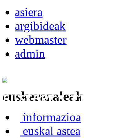
asiera
argibideak
webmaster
admin
euskerazaleak
Euskerea Erabilte
informazioa
euskal astea