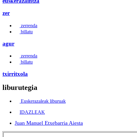
euskerazaintza
zer
zerrenda
billatu
agur
zerrenda
billatu
txirritxola
liburutegia
Euskerazaleak liburuak
IDAZLEAK
Juan Manuel Etxebarria Aiesta