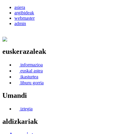
asiera
argibideak
webmaster
admin
euskerazaleak
Euskerea Erabilte Aldeko Alkartasuna
informazioa
euskal astea
ikasturtea
liburu gorria
Umandi
iztegia
aldizkariak