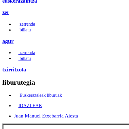
euskerazaintza
zer
zerrenda
billatu
agur
zerrenda
billatu
txirritxola
liburutegia
Euskerazaleak liburuak
IDAZLEAK
Juan Manuel Etxebarria Aiesta