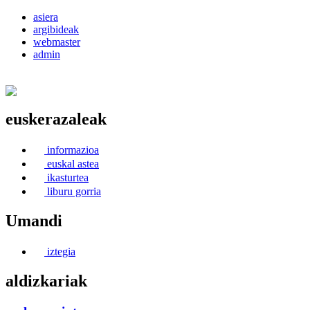
asiera
argibideak
webmaster
admin
euskerazaleak
Euskerea Erabilte Aldeko Alkartasuna
informazioa
euskal astea
ikasturtea
liburu gorria
Umandi
iztegia
aldizkariak