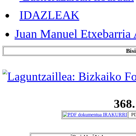
IDAZLEAK
Juan Manuel Etxebarria 
Bis
368.
PD