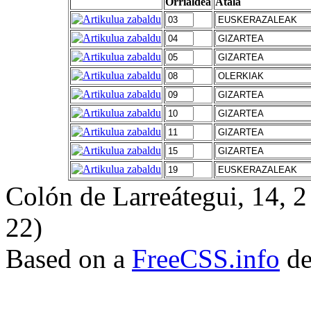
Orrialdea
Atala
Colón de Larreátegui, 14,
22)
Based on a
FreeCSS.info
de