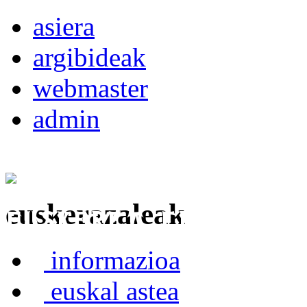
asiera
argibideak
webmaster
admin
euskerazaleak
Euskerea Erabilte
informazioa
euskal astea