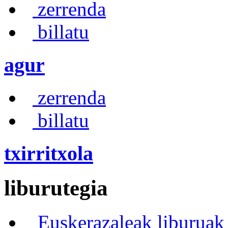
zerrenda
billatu
agur
zerrenda
billatu
txirritxola
liburutegia
Euskerazaleak liburuak