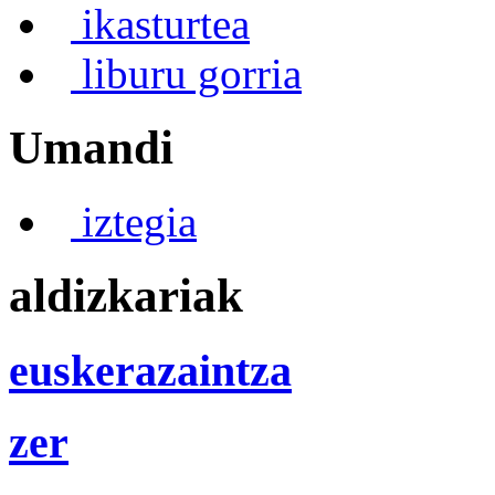
ikasturtea
liburu gorria
Umandi
iztegia
aldizkariak
euskerazaintza
zer