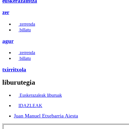
euskerazaintza
zer
zerrenda
billatu
agur
zerrenda
billatu
txirritxola
liburutegia
Euskerazaleak liburuak
IDAZLEAK
Juan Manuel Etxebarria Aiesta