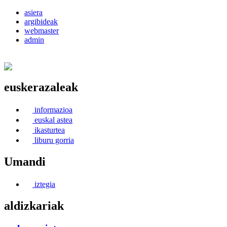
asiera
argibideak
webmaster
admin
euskerazaleak
Euskerea Erabilte Aldeko Alkartasuna
informazioa
euskal astea
ikasturtea
liburu gorria
Umandi
iztegia
aldizkariak