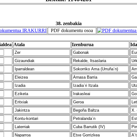
38. zenbakia
PDF dokumentu osoa
ialdea
Atala
Izenburua
Ida