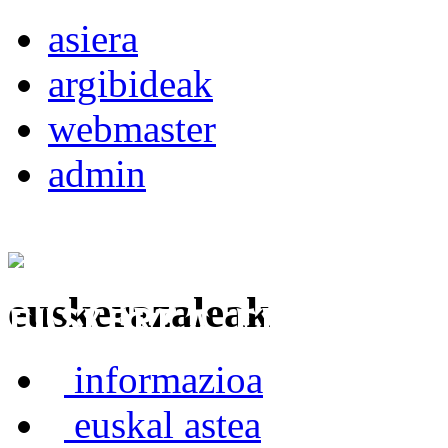
asiera
argibideak
webmaster
admin
euskerazaleak
Euskerea Erabilte
informazioa
euskal astea