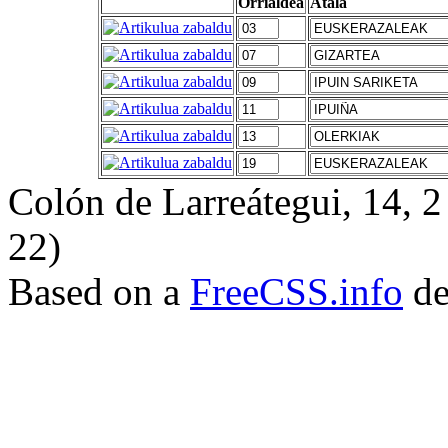
Orrialdea
Atala
Colón de Larreátegui, 14,
22)
Based on a
FreeCSS.info
de