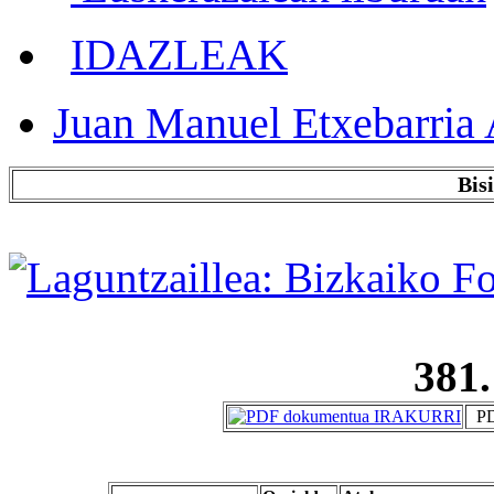
IDAZLEAK
Juan Manuel Etxebarria 
Bis
381.
PD