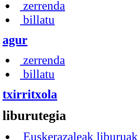
zerrenda
billatu
agur
zerrenda
billatu
txirritxola
liburutegia
Euskerazaleak liburuak