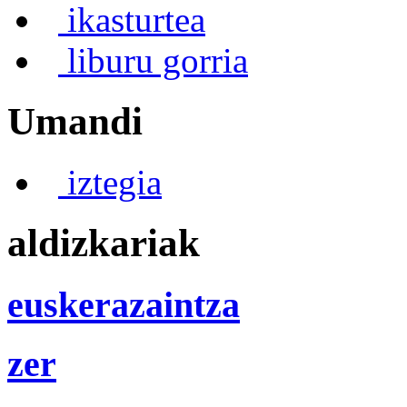
ikasturtea
liburu gorria
Umandi
iztegia
aldizkariak
euskerazaintza
zer