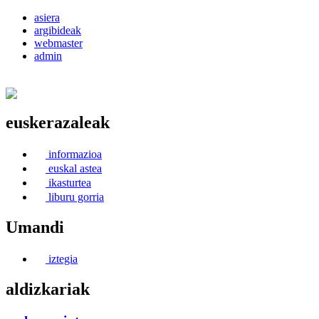
asiera
argibideak
webmaster
admin
euskerazaleak
Euskerea Erabilte Aldeko Alkartasuna
informazioa
euskal astea
ikasturtea
liburu gorria
Umandi
iztegia
aldizkariak