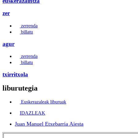
euskerazaintza
zer
zerrenda
billatu
agur
zerrenda
billatu
txirritxola
liburutegia
Euskerazaleak liburuak
IDAZLEAK
Juan Manuel Etxebarria Aiesta