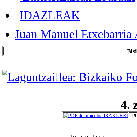
IDAZLEAK
Juan Manuel Etxebarria 
Bis
4. 
PD