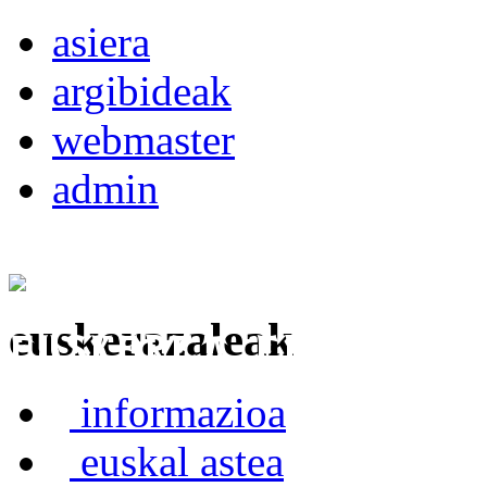
asiera
argibideak
webmaster
admin
euskerazaleak
Euskerea Erabilte
informazioa
euskal astea