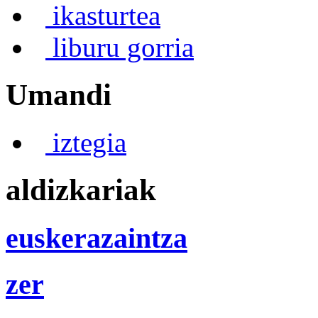
ikasturtea
liburu gorria
Umandi
iztegia
aldizkariak
euskerazaintza
zer