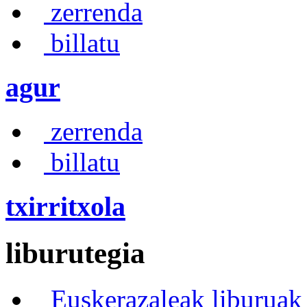
zerrenda
billatu
agur
zerrenda
billatu
txirritxola
liburutegia
Euskerazaleak liburuak