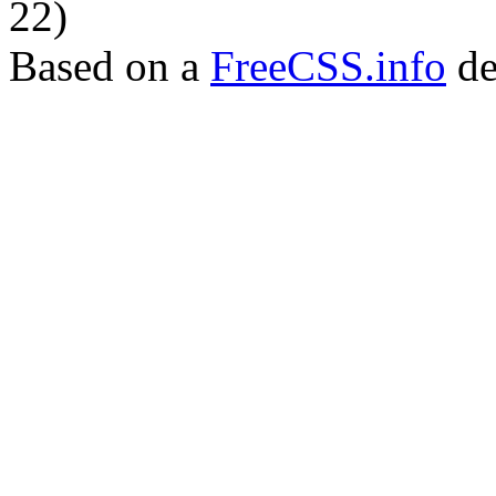
22)
Based on a
FreeCSS.info
de