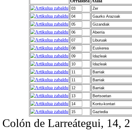
Orrialdea
Atala
Colón de Larreátegui, 14,