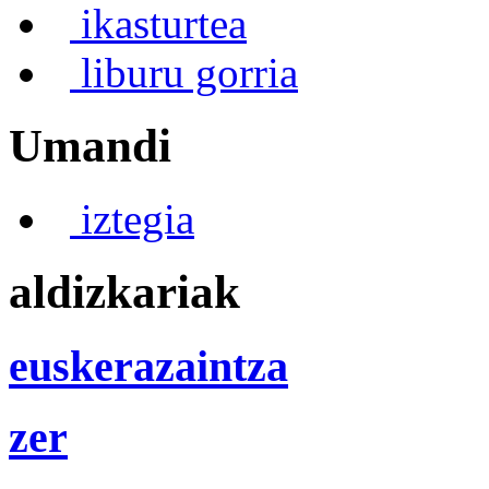
ikasturtea
liburu gorria
Umandi
iztegia
aldizkariak
euskerazaintza
zer