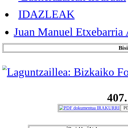
IDAZLEAK
Juan Manuel Etxebarria 
Bis
407.
PD