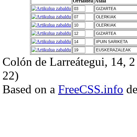
Orrialdea
Atala
Colón de Larreátegui, 14,
22)
Based on a
FreeCSS.info
de