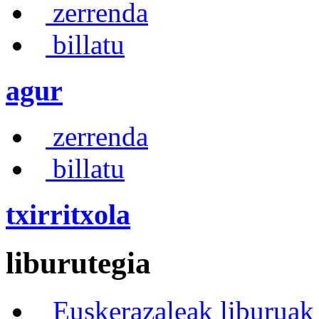
zerrenda
billatu
agur
zerrenda
billatu
txirritxola
liburutegia
Euskerazaleak liburuak