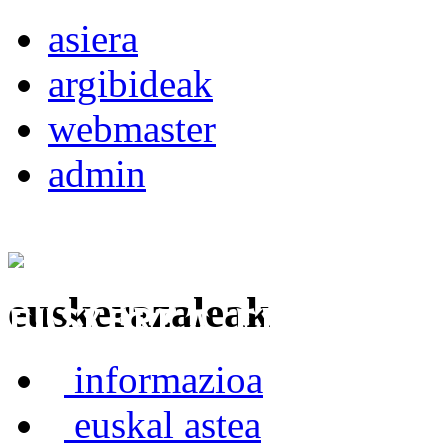
asiera
argibideak
webmaster
admin
euskerazaleak
Euskerea Erabilte
informazioa
euskal astea