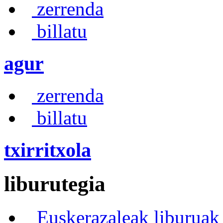
zerrenda
billatu
agur
zerrenda
billatu
txirritxola
liburutegia
Euskerazaleak liburuak