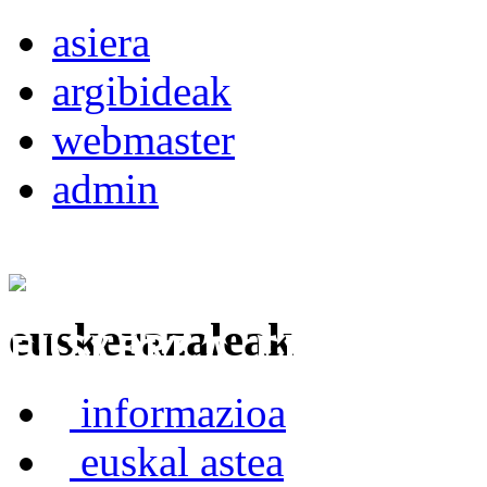
asiera
argibideak
webmaster
admin
euskerazaleak
Euskerea Erabilte
informazioa
euskal astea