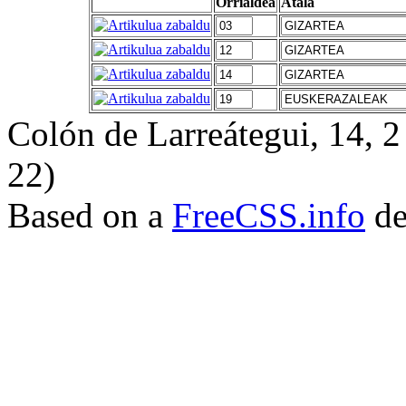
Orrialdea
Atala
Colón de Larreátegui, 14,
22)
Based on a
FreeCSS.info
de