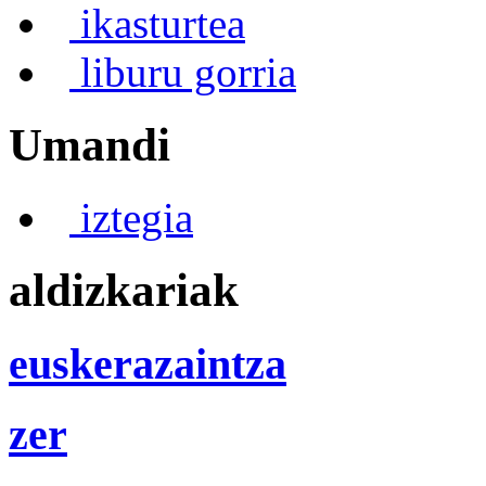
ikasturtea
liburu gorria
Umandi
iztegia
aldizkariak
euskerazaintza
zer