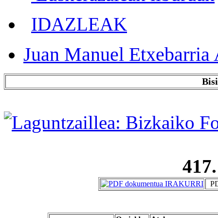
IDAZLEAK
Juan Manuel Etxebarria 
Bis
417.
PD