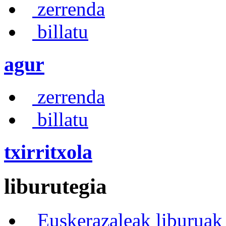
zerrenda
billatu
agur
zerrenda
billatu
txirritxola
liburutegia
Euskerazaleak liburuak