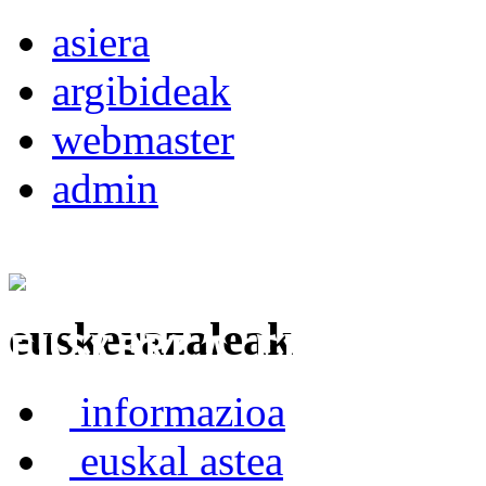
asiera
argibideak
webmaster
admin
euskerazaleak
Euskerea Erabilte
informazioa
euskal astea