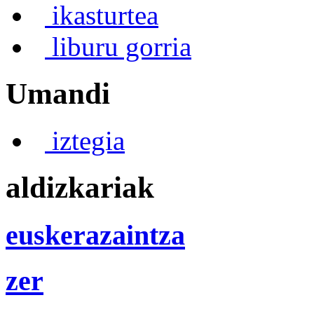
ikasturtea
liburu gorria
Umandi
iztegia
aldizkariak
euskerazaintza
zer