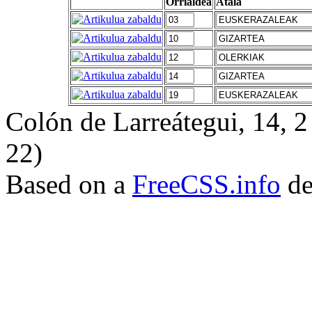
Orrialdea
Atala
Colón de Larreátegui, 14,
22)
Based on a
FreeCSS.info
de