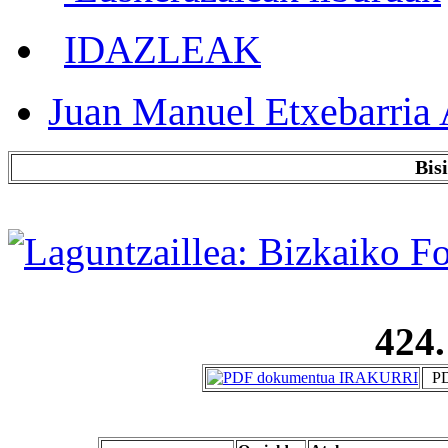
IDAZLEAK
Juan Manuel Etxebarria 
Bis
424.
PD