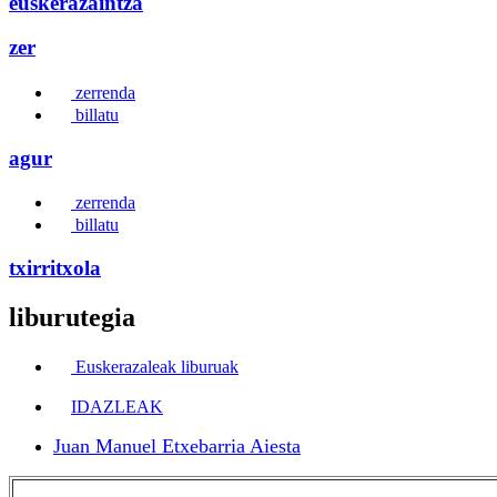
euskerazaintza
zer
zerrenda
billatu
agur
zerrenda
billatu
txirritxola
liburutegia
Euskerazaleak liburuak
IDAZLEAK
Juan Manuel Etxebarria Aiesta