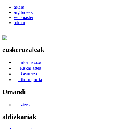
asiera
argibideak
webmaster
admin
euskerazaleak
Euskerea Erabilte Aldeko Alkartasuna
informazioa
euskal astea
ikasturtea
liburu gorria
Umandi
iztegia
aldizkariak