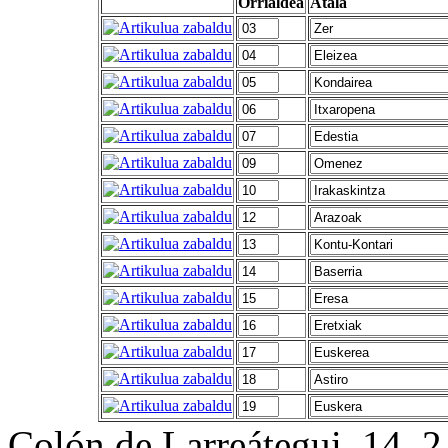
Orrialdea
Atala
Colón de Larreátegui, 14,