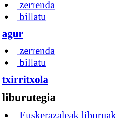
zerrenda
billatu
agur
zerrenda
billatu
txirritxola
liburutegia
Euskerazaleak liburuak