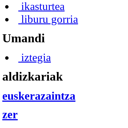
ikasturtea
liburu gorria
Umandi
iztegia
aldizkariak
euskerazaintza
zer