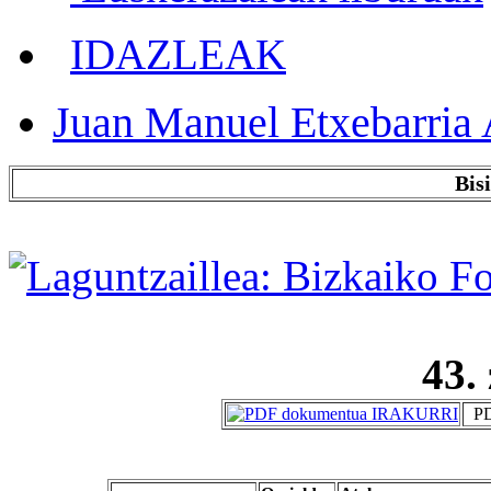
IDAZLEAK
Juan Manuel Etxebarria 
Bis
43.
PD