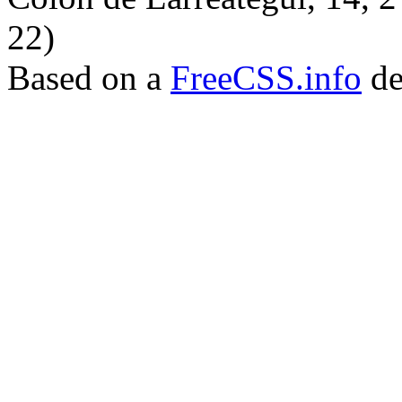
22)
Based on a
FreeCSS.info
de