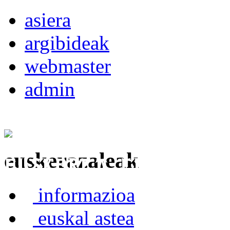
asiera
argibideak
webmaster
admin
euskerazaleak
Euskerea Erabilte
informazioa
euskal astea