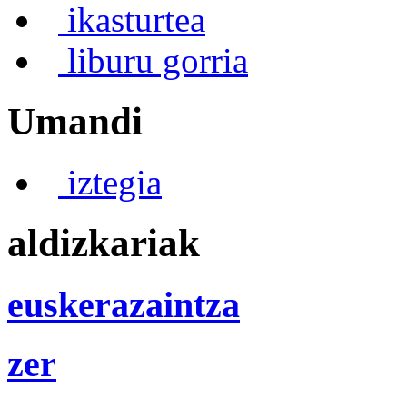
ikasturtea
liburu gorria
Umandi
iztegia
aldizkariak
euskerazaintza
zer