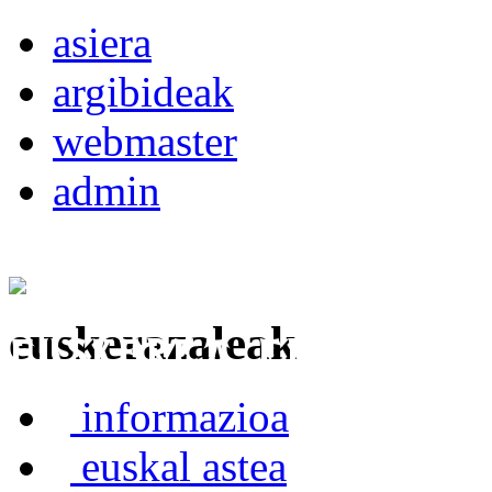
asiera
argibideak
webmaster
admin
euskerazaleak
Euskerea Erabilte
informazioa
euskal astea