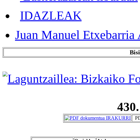
IDAZLEAK
Juan Manuel Etxebarria 
Bis
430.
PD