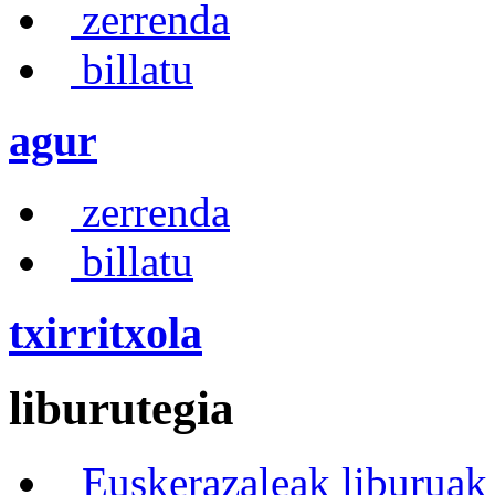
zerrenda
billatu
agur
zerrenda
billatu
txirritxola
liburutegia
Euskerazaleak liburuak