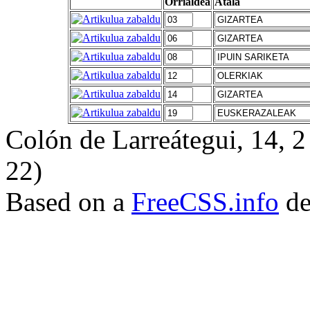
Orrialdea
Atala
Colón de Larreátegui, 14,
22)
Based on a
FreeCSS.info
de