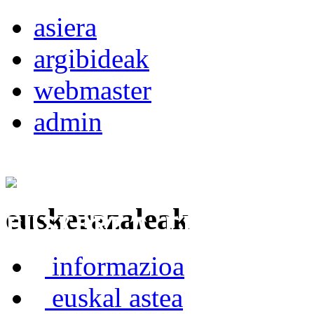
asiera
argibideak
webmaster
admin
euskerazaleak
Euskerea Erabilte
informazioa
euskal astea