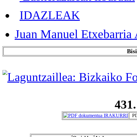
IDAZLEAK
Juan Manuel Etxebarria 
Bis
431.
PD