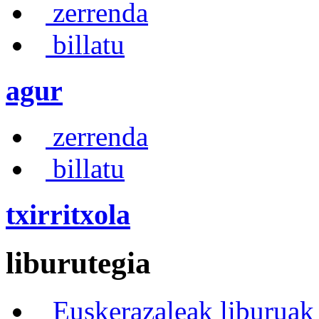
zerrenda
billatu
agur
zerrenda
billatu
txirritxola
liburutegia
Euskerazaleak liburuak