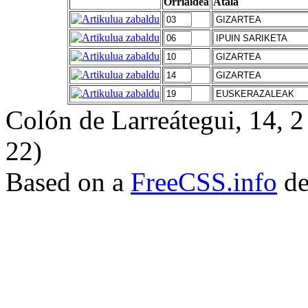
Orrialdea
Atala
Colón de Larreátegui, 14,
22)
Based on a
FreeCSS.info
de