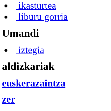
ikasturtea
liburu gorria
Umandi
iztegia
aldizkariak
euskerazaintza
zer