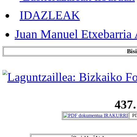
IDAZLEAK
Juan Manuel Etxebarria 
Bis
437.
PD