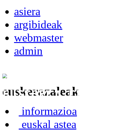
asiera
argibideak
webmaster
admin
euskerazaleak
Euskerea Erabilte
informazioa
euskal astea