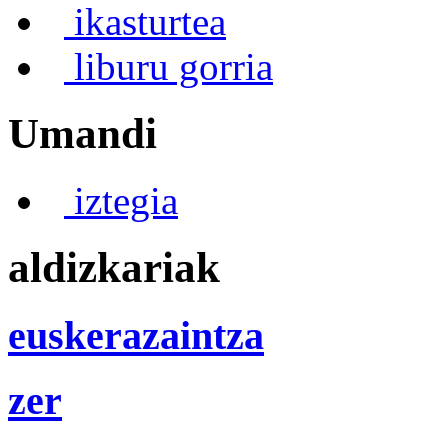
ikasturtea
liburu gorria
Umandi
iztegia
aldizkariak
euskerazaintza
zer