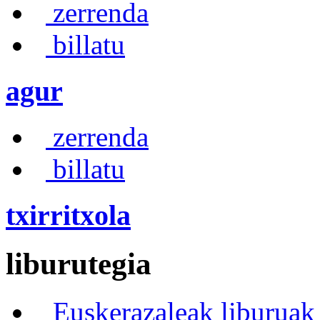
zerrenda
billatu
agur
zerrenda
billatu
txirritxola
liburutegia
Euskerazaleak liburuak