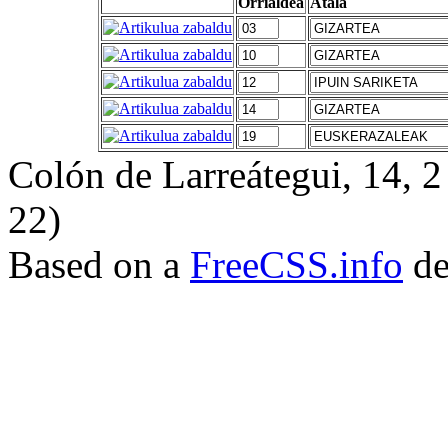
Orrialdea
Atala
Colón de Larreátegui, 14,
22)
Based on a
FreeCSS.info
de