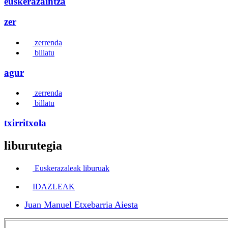
euskerazaintza
zer
zerrenda
billatu
agur
zerrenda
billatu
txirritxola
liburutegia
Euskerazaleak liburuak
IDAZLEAK
Juan Manuel Etxebarria Aiesta