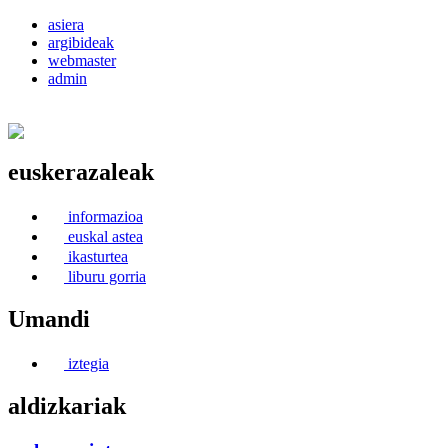
asiera
argibideak
webmaster
admin
euskerazaleak
Euskerea Erabilte Aldeko Alkartasuna
informazioa
euskal astea
ikasturtea
liburu gorria
Umandi
iztegia
aldizkariak