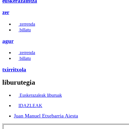
euskerazaintza
zer
zerrenda
billatu
agur
zerrenda
billatu
txirritxola
liburutegia
Euskerazaleak liburuak
IDAZLEAK
Juan Manuel Etxebarria Aiesta