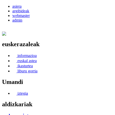
asiera
argibideak
webmaster
admin
euskerazaleak
Euskerea Erabilte Aldeko Alkartasuna
informazioa
euskal astea
ikasturtea
liburu gorria
Umandi
iztegia
aldizkariak