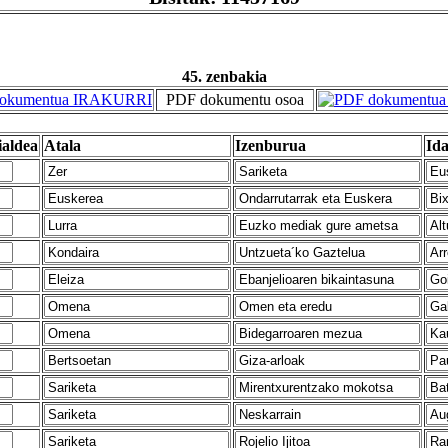
45. zenbakia
PDF dokumentu osoa
ialdea
Atala
Izenburua
Ida