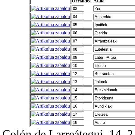
Orrialdea
Atala
Colón de Larreátegui, 14,