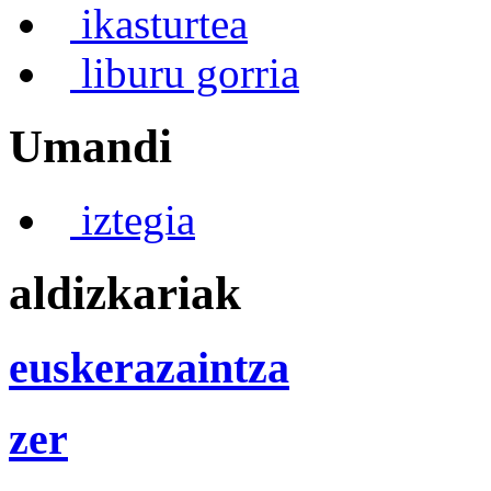
ikasturtea
liburu gorria
Umandi
iztegia
aldizkariak
euskerazaintza
zer