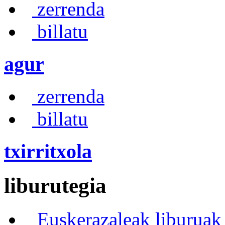
zerrenda
billatu
agur
zerrenda
billatu
txirritxola
liburutegia
Euskerazaleak liburuak