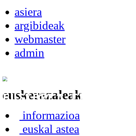
asiera
argibideak
webmaster
admin
euskerazaleak
Euskerea Erabilte
informazioa
euskal astea