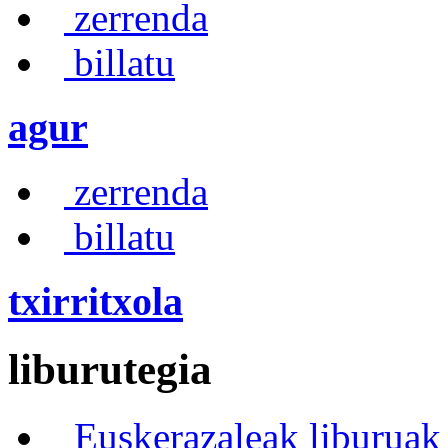
zerrenda
billatu
agur
zerrenda
billatu
txirritxola
liburutegia
Euskerazaleak liburuak