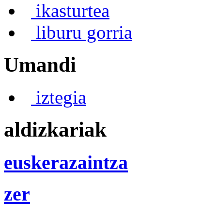
ikasturtea
liburu gorria
Umandi
iztegia
aldizkariak
euskerazaintza
zer