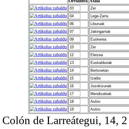
Orrialdea
Atala
Colón de Larreátegui, 14,