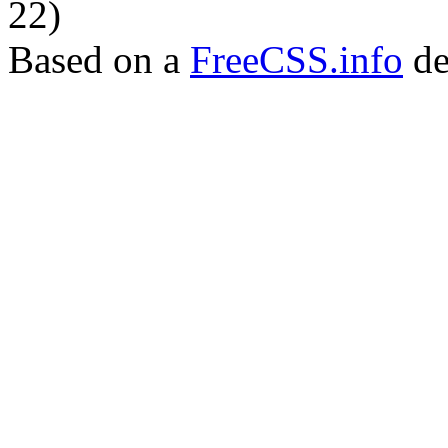
22)
Based on a
FreeCSS.info
de