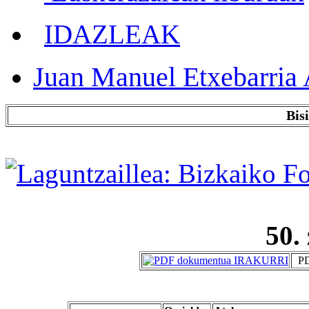
IDAZLEAK
Juan Manuel Etxebarria 
Bis
50.
PD