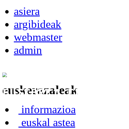
asiera
argibideak
webmaster
admin
euskerazaleak
Euskerea Erabilte
informazioa
euskal astea