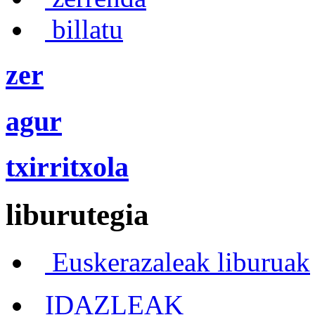
billatu
zer
agur
txirritxola
liburutegia
Euskerazaleak liburuak
IDAZLEAK