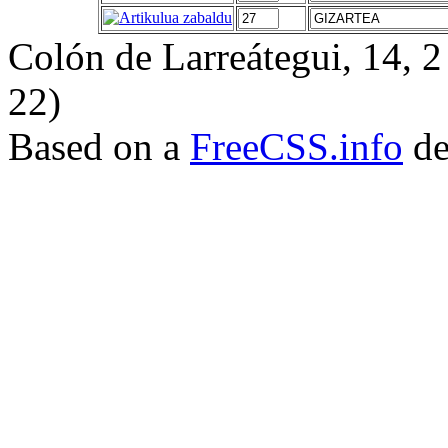
Colón de Larreátegui, 14,
22)
Based on a
FreeCSS.info
de