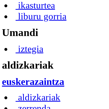
ikasturtea
liburu gorria
Umandi
iztegia
aldizkariak
euskerazaintza
aldizkariak
zerrenda