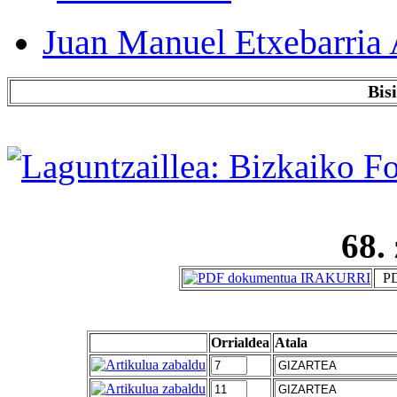
Juan Manuel Etxebarria 
Bis
68.
PD
Orrialdea
Atala