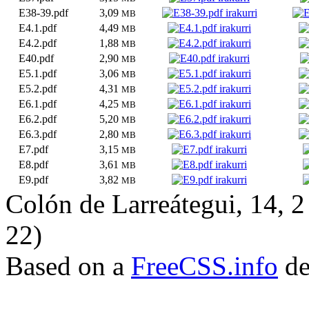
E38-39.pdf
3,09
MB
E4.1.pdf
4,49
MB
E4.2.pdf
1,88
MB
E40.pdf
2,90
MB
E5.1.pdf
3,06
MB
E5.2.pdf
4,31
MB
E6.1.pdf
4,25
MB
E6.2.pdf
5,20
MB
E6.3.pdf
2,80
MB
E7.pdf
3,15
MB
E8.pdf
3,61
MB
E9.pdf
3,82
MB
Colón de Larreátegui, 14,
22)
Based on a
FreeCSS.info
de