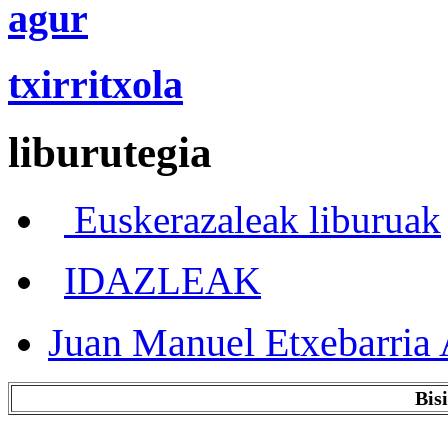
agur
txirritxola
liburutegia
Euskerazaleak liburuak
IDAZLEAK
Juan Manuel Etxebarria 
Bis