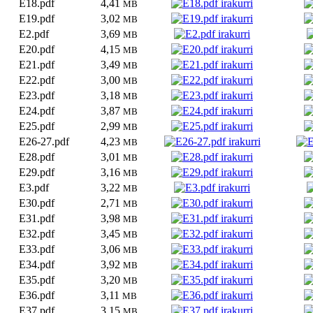
E18.pdf
4,41
MB
E19.pdf
3,02
MB
E2.pdf
3,69
MB
E20.pdf
4,15
MB
E21.pdf
3,49
MB
E22.pdf
3,00
MB
E23.pdf
3,18
MB
E24.pdf
3,87
MB
E25.pdf
2,99
MB
E26-27.pdf
4,23
MB
E28.pdf
3,01
MB
E29.pdf
3,16
MB
E3.pdf
3,22
MB
E30.pdf
2,71
MB
E31.pdf
3,98
MB
E32.pdf
3,45
MB
E33.pdf
3,06
MB
E34.pdf
3,92
MB
E35.pdf
3,20
MB
E36.pdf
3,11
MB
E37.pdf
3,15
MB