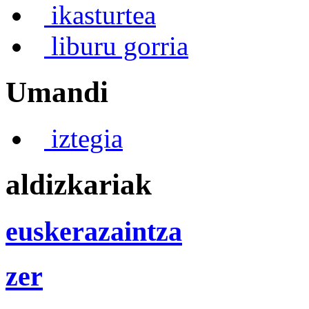
ikasturtea
liburu gorria
Umandi
iztegia
aldizkariak
euskerazaintza
zer