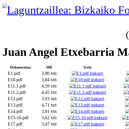
Juan Angel Etxebarria M
Dokumentua
MB
Ireki
E1.pdf
3,90
MB
E10.pdf
3,84
MB
E11.1.pdf
4,59
MB
E11.2.pdf
4,45
MB
E12.pdf
3,93
MB
E13.pdf
4,71
MB
E14.pdf
3,81
MB
E15-16.pdf
3,62
MB
E17.pdf
3,47
MB