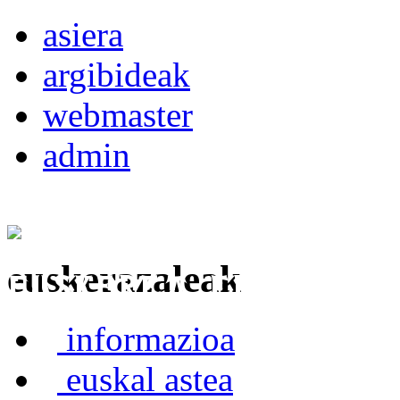
asiera
argibideak
webmaster
admin
euskerazaleak
Euskerea Erabilte
informazioa
euskal astea