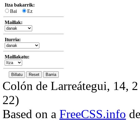
Itza bakarrik:
Bai
Ez
Maillak:
Iturria:
Maillakatu:
Colón de Larreátegui, 14,
22)
Based on a
FreeCSS.info
de