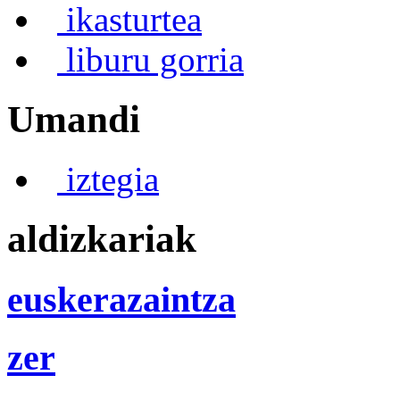
ikasturtea
liburu gorria
Umandi
iztegia
aldizkariak
euskerazaintza
zer