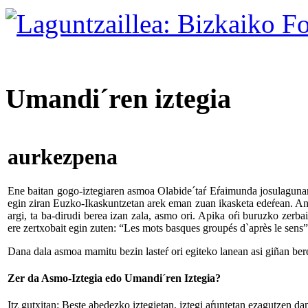
Umandi´ren
iztegia
aurkez
pena
Ene baitan gogo-iztegiaren asmoa Olabide´taŕ Eŕaimunda josulagunare
egin ziran Euzko-Ikaskuntzetan arek eman zuan ikasketa edeŕean. An
argi, ta ba-dirudi berea izan zala, asmo ori. Apika oŕi buruzko zerbai
ere zertxobait egin zuten: “Les mots basques groupés d`après le sens”
Dana dala asmoa mamitu bezin lasteŕ ori egiteko lanean asi giñan ber
Zer da Asmo-Iztegia edo Umandi´ren Iztegia?
Itz gutxitan: Beste abedezko iztegietan, iztegi aŕuntetan ezagutzen da