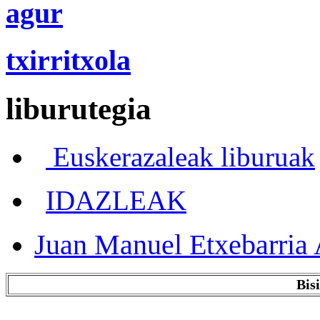
agur
txirritxola
liburutegia
Euskerazaleak liburuak
IDAZLEAK
Juan Manuel Etxebarria 
Bis