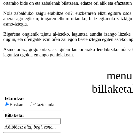
ortarako bide on eta zabalenak bilatzean, edatze oŕi alik eta eŕaztasu
Nola zabalduko zaigu erabiltze ori?; euzkeraren elizti-egitura osoa
aberatsago egitean; irugaŕen elburu ortarako, bi iztegi-mota zaizkig
asmo-iztegia.
Bigaŕena ongienik tajutu al-izteko, laguntza aundia izango litzake
dugun, eta oŕengatik ezin oŕen zai egon beste iztegia egiten asteko; 
Asmo ortaz, gogo ortaz, asi giñan lan ortarako lendabiziko uŕatsak
laguntza egokia emango geniolakoan.
menua
billaket
Izkuntza:
Euskara
Gaztelania
Billaketa:
Adibidez:
aita, begi, esne...