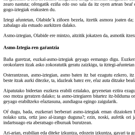
zearo nastuta; oŕengatik eziña edo oso sala da itz oyen artean beaŕ d
gogo-iztegiak erakusten du.
Iztegi aŕuntetan, Olabide´k ziñoen bezela, itzetik asmora joaten da;
zabalago ala estuado aurkitzen dalako.
Asmo-iztegian, Olabide ere mintzo, aitzitik jokatzen da, asmotik itze
Asmo-Iztegia-ren gaŕantzia
Baña guretzat, euzkal-asmo-iztegiak geyago eemango digu. Euzkera, o
orokoŕaren itzak asko zokoratutik geratu zaizkigu, ta itztegi-aŕuntetan
Osterantzean, asmo-iztegian, asmo baten itz bat ezagutu ezkero, it
beste itzak aurki ditezke, ta, idazleak batez ere, eŕaz auta ditzake be
Aipatutako bideetan euzkera erabili eztalako, geyenetan eztira ezag
oso motza geratzen dalako; ta asmo-iztegiaren bitartez itz-bilduma o
geyago erabiltzeko eŕaztasuna, aundiagoa egingo zaigularik.
Oŕ dugu, bada, euzkerari berberari asmo-iztegiak eman dizaioken bi
nolako uzta, ortiz jaso al-izango duguna?; ezin, noski, auŕetik ori 
indartsuago eta aberatsago elburuak burutzean.
Ari-arian, erabilian eda diteke izkuntza, edozein izkuntza, gayari ta