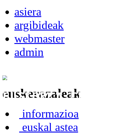
asiera
argibideak
webmaster
admin
euskerazaleak
Euskerea Erabilte
informazioa
euskal astea